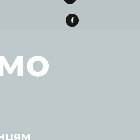
мо
їнцям