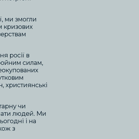
ї, ми змогли
м кризових
верствам
я росії в
ройним силам,
еокупованих
утковим
н, християнські
тарну чи
мати людей. Ми
огодні і на
кож з