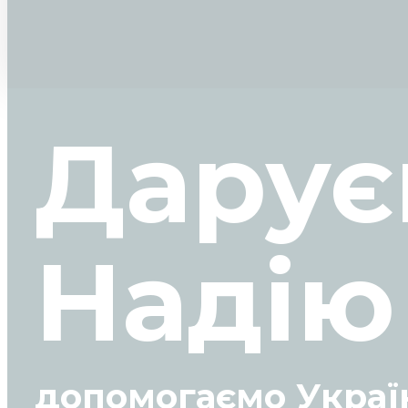
Дарує
Надію
допомогаємо Укра