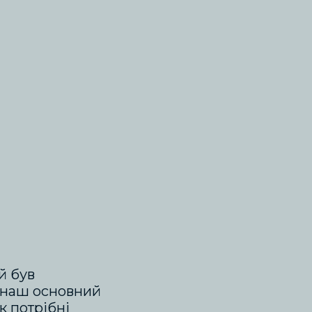
й був
І наш основний
к потрібні