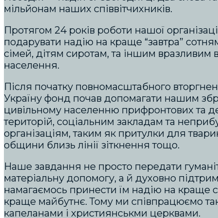
мільйонам наших співвітчихників.
Протягом 24 років роботи нашої організаці
подарувати надію на краще “завтра” сотня
сімей, дітям сиротам, та іншим вразливим 
населення.
Після початку повномасштабного вторгненн
Україну фонд почав допомагати нашим зб
цивільному населенню прифронтових та д
територій, соціальним закладам та неприб
організаціям, таким як притулки для твари
общини близь лінії зіткнення тощо.
Наше завдання не просто передати гумані
матеріальну допомогу, а й духовно підтри
намагаємось принести їм надію на краще сь
краще майбутнє. Тому ми співпрацюємо та
капеланами і християнськми церквами.