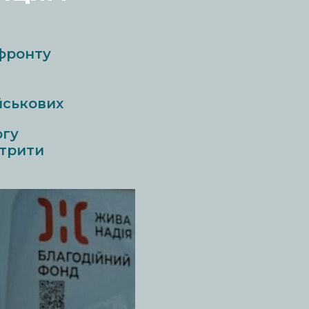
 фронту
йськових
огу
етрити