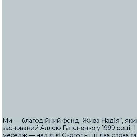
Ми ― благодійний фонд “Жива Надія”, яки
заснований Аллою Гапоненко у 1999 році. 
меседж — надія є! Сьогодні ці два слова та