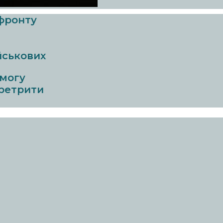
 фронту
йськових
омогу
 ретрити